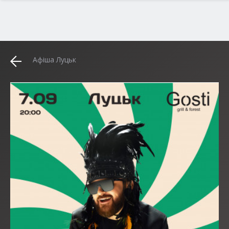
Афіша Луцьк